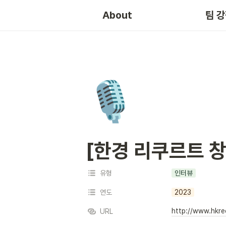
About
팀 
🎙️
[한경 리쿠르트 창
유형
인터뷰
연도
2023
http://www.hkre
URL